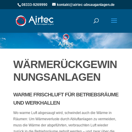
08333-9269990
kontakt@airtec-absauganlagen.de
WÄRMERÜCKGEWIN
NUNGSANLAGEN
WARME FRISCHLUFT FÜR BETRIEBSRÄUME
UND WERKHALLEN
Wo warme Luft abgesaugt wird, schwindet auch die Wärme in
Räumen: Um Wärmeverluste durch Abluftanlagen zu vermeiden,
muss die Wärme der abgeführten, verbrauchten Luft wieder
zurück in die Betriebsräume geholt werden – und zwar über die